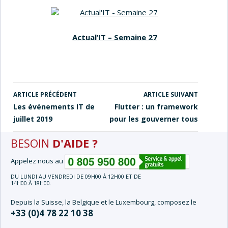
Actual’IT – Semaine 27
ARTICLE PRÉCÉDENT
ARTICLE SUIVANT
NAVIGATION
Les événements IT de
Flutter : un framework
DES
juillet 2019
pour les gouverner tous
ARTICLES
BESOIN
D'AIDE ?
Appelez nous au
DU LUNDI AU VENDREDI DE 09H00 À 12H00 ET DE
14H00 À 18H00.
Depuis la Suisse, la Belgique et le Luxembourg, composez le
+33 (0)4 78 22 10 38