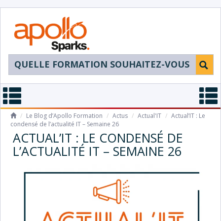
/
Le Blog d’Apollo Formation
/
Actus
/
Actual'IT
/
Actual’IT : Le
condensé de l’actualité IT – Semaine 26
ACTUAL’IT : LE CONDENSÉ DE
L’ACTUALITÉ IT – SEMAINE 26