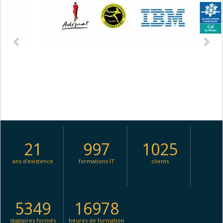
21
997
1025
ans d'existence
formations IT
clients
5349
16978
stagiaires formés
heures de formation