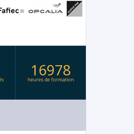
9
16978
és
heures de formation