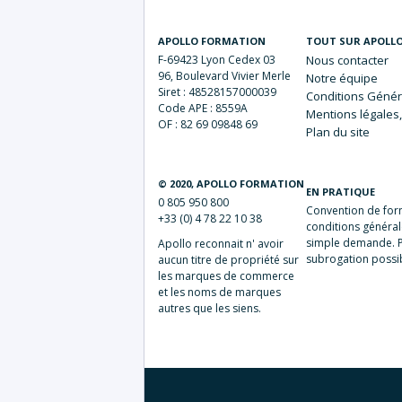
APOLLO FORMATION
TOUT SUR APOLL
F-69423 Lyon Cedex 03
Nous
contacter
96, Boulevard Vivier Merle
Notre
équipe
Siret : 48528157000039
Conditions Génér
Code APE : 8559A
Mentions
légales,
OF : 82 69 09848 69
Plan du
site
© 2020, APOLLO FORMATION
EN PRATIQUE
0 805 950 800
Convention de form
+33 (0) 4 78 22 10 38
conditions général
simple demande. P
Apollo reconnait n' avoir
subrogation poss
aucun titre de propriété sur
les marques de commerce
et les noms de marques
autres que les siens.