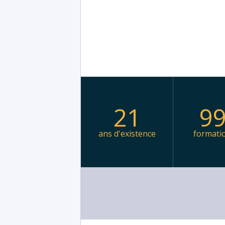
21
9
ans d'existence
formati