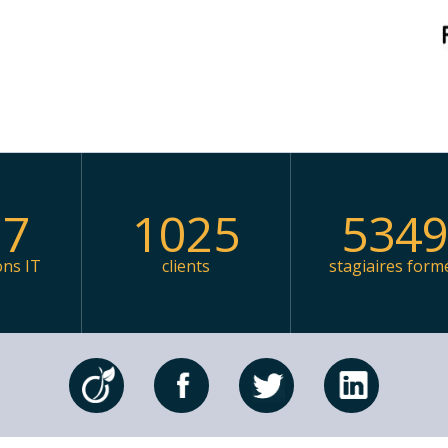
97
1025
534
ons IT
clients
stagiaires form