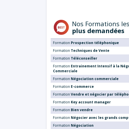
Nos Formations le
plus demandées
Formation
Prospection téléphonique
Formation
Techniques de Vente
Formation
Téléconseiller
Formation
Entrainement Intensif à la Nég
Commerciale
Formation
Négociation commerciale
Formation
E-commerce
Formation
Vendre et négocier par téléph
Formation
Key account manager
Formation
Bien vendre
Formation
Négocier avec les grands comp
Formation
Négociation