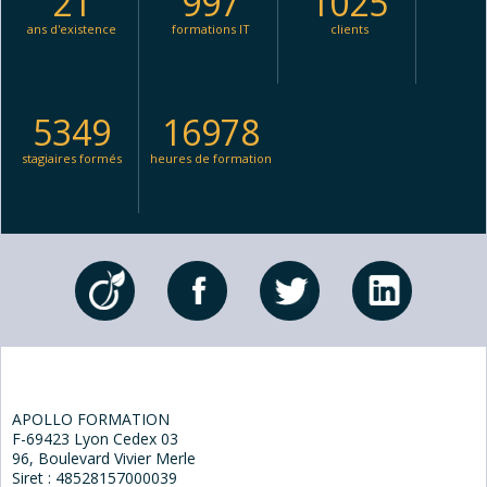
21
997
1025
ans d'existence
formations IT
clients
5349
16978
stagiaires formés
heures de formation
APOLLO FORMATION
F-69423 Lyon Cedex 03
96, Boulevard Vivier Merle
Siret : 48528157000039