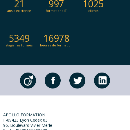
21
997
1025
ans d'existence
formations IT
clients
5349
16978
stagiaires formés
heures de formation
APOLLO FORMATION
F-69423 Lyon Cedex 03
96, Boulevard Vivier Merle