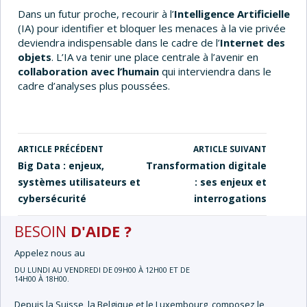
Dans un futur proche, recourir à l’
Intelligence Artificielle
(IA) pour identifier et bloquer les menaces à la vie privée
deviendra indispensable dans le cadre de l’
Internet des
objets
. L’IA va tenir une place centrale à l’avenir en
collaboration avec l’humain
qui interviendra dans le
cadre d’analyses plus poussées.
ARTICLE PRÉCÉDENT
ARTICLE SUIVANT
NAVIGATION
Big Data : enjeux,
Transformation digitale
DES
systèmes utilisateurs et
: ses enjeux et
ARTICLES
cybersécurité
interrogations
BESOIN
D'AIDE ?
Appelez nous au
DU LUNDI AU VENDREDI DE 09H00 À 12H00 ET DE
14H00 À 18H00.
Depuis la Suisse, la Belgique et le Luxembourg, composez le