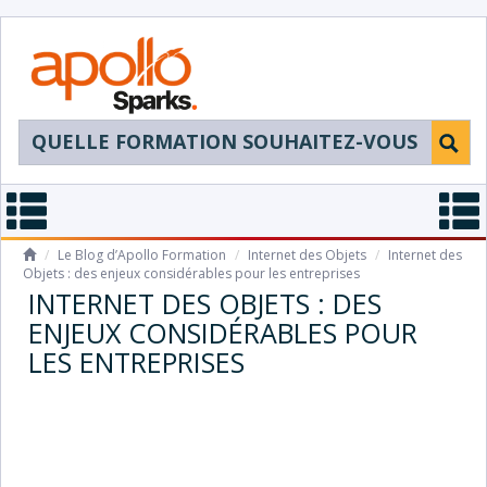
/
Le Blog d’Apollo Formation
/
Internet des Objets
/
Internet des
Objets : des enjeux considérables pour les entreprises
INTERNET DES OBJETS : DES
ENJEUX CONSIDÉRABLES POUR
LES ENTREPRISES