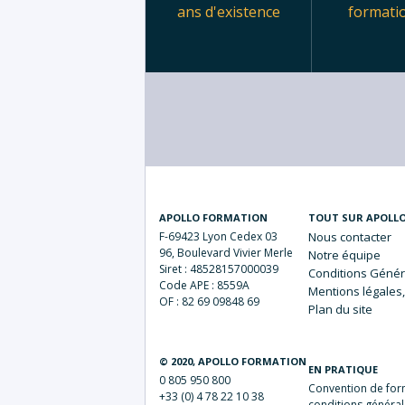
ans d'existence
formati
APOLLO FORMATION
TOUT SUR APOLL
F-69423 Lyon Cedex 03
Nous
contacter
96, Boulevard Vivier Merle
Notre
équipe
Siret : 48528157000039
Conditions Génér
Code APE : 8559A
Mentions
légales,
OF : 82 69 09848 69
Plan du
site
© 2020, APOLLO FORMATION
EN PRATIQUE
0 805 950 800
Convention de form
+33 (0) 4 78 22 10 38
conditions général