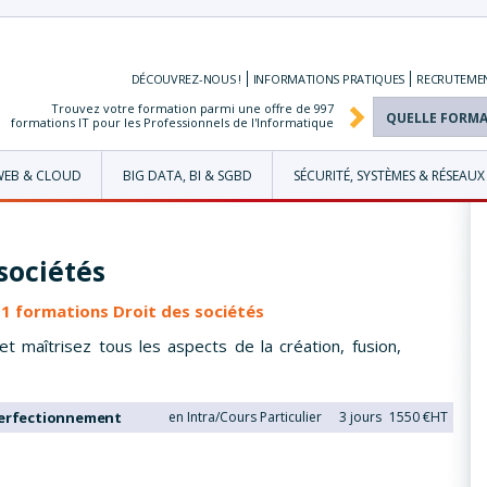
DÉCOUVREZ-NOUS !
INFORMATIONS
PRATIQUES
RECRUTEME
Trouvez votre formation parmi une offre de
997
formations IT pour les Professionnels de l'Informatique
WEB & CLOUD
BIG DATA, BI & SGBD
SÉCURITÉ, SYSTÈMES & RÉSEAUX
sociétés
s 1 formations Droit des sociétés
t maîtrisez tous les aspects de la création, fusion,
Perfectionnement
en Intra/Cours Particulier
3 jours
1550 €HT