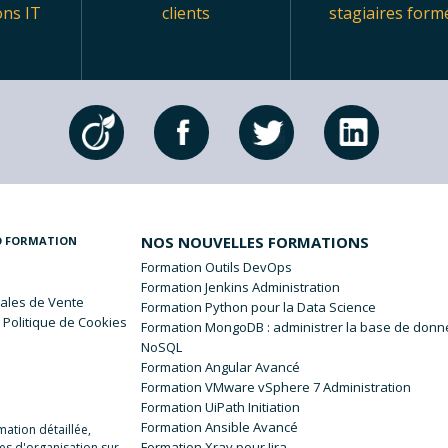
ons IT
clients
stagiaires form
NOS NOUVELLES FORMATIONS
O FORMATION
Formation Outils DevOps
Formation Jenkins Administration
ales
de Vente
Formation Python pour la Data Science
 Politique de Cookies
Formation MongoDB : administrer la base de don
NoSQL
Formation Angular Avancé
Formation VMware vSphere 7 Administration
Formation UiPath Initiation
Formation Ansible Avancé
ation détaillée,
Formation Xray pour Jira
es d'organisation sur