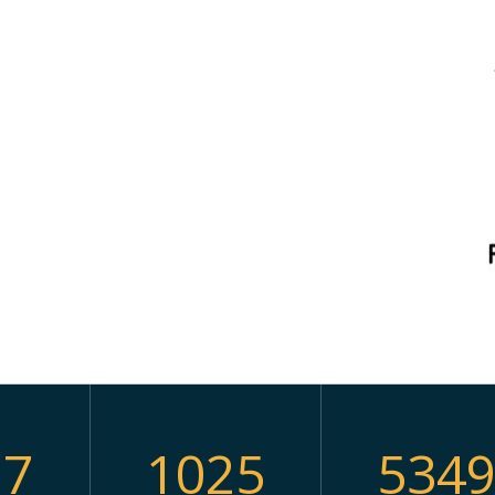
97
1025
534