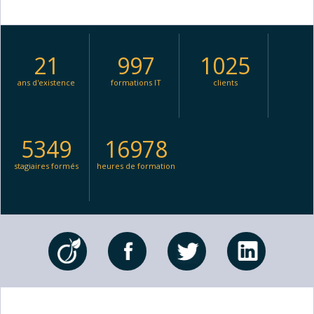
21
997
1025
ans d'existence
formations IT
clients
5349
16978
stagiaires formés
heures de formation