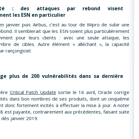
rité : des attaques par rebond visent
ent les ESN en particulier
en janvier puis Airbus, c’est au tour de Wipro de subir une
bond. Il semblerait que les ESN soient plus particulièrement
mment pour leurs clients : avec une seule attaque, les
bre de cibles. Autre élément « alléchant », la capacité
ar rançongiciel.
ige plus de 200 vulnérabilités dans sa dernière
ière
Critical Patch Update
sortie le 16 avril, Oracle corrige
lités dans bon nombres de ses produits, dont un cinquième
ent donc fortement incités à effectuer la mise à jour. A noter
 8 est payante, contrairement aux précédentes, faisant suite
t dès janvier 2019.