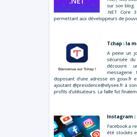
sur son blog.
.NET Core 3
permettant aux développeurs de pouvoir
Tchap : la 
A peine un j
sécurisée du
découvre un
messagerie 
disposant d’une adresse en gouv.fr et
ajoutant @presidence@elysee.fr à son 
profils d’utilisateurs. La faille fut fina
Instagram : 
Facebook a re
été stockés e