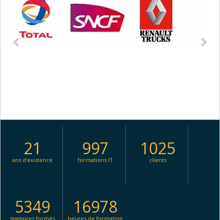
21
997
1025
ans d'existence
formations IT
clients
5349
16978
stagiaires formés
heures de formation