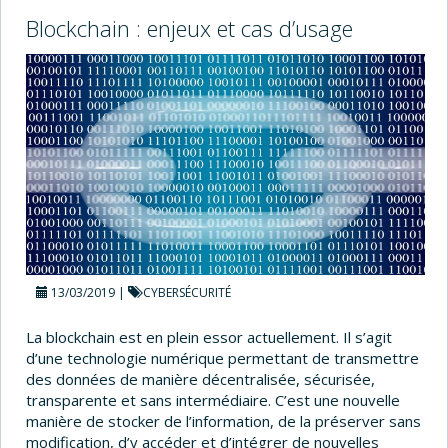
I
Blockchain : enjeux et cas d’usage
:
T
O
P
1
0
D
E
S
E
R
R
E
U
R
13/03/2019
CYBERSÉCURITÉ
S
À
É
La blockchain est en plein essor actuellement. Il s’agit
V
d’une technologie numérique permettant de transmettre
I
des données de manière décentralisée, sécurisée,
T
transparente et sans intermédiaire. C’est une nouvelle
E
R
manière de stocker de l’information, de la préserver sans
modification, d’y accéder et d’intégrer de nouvelles