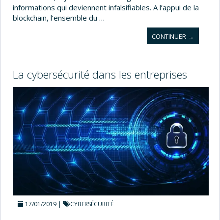
informations qui deviennent infalsifiables. A l’appui de la
blockchain, l’ensemble du …
CONTINUER
B
→
L
O
C
La cybersécurité dans les entreprises
K
C
H
A
I
N
:
E
N
J
E
U
X
E
T
17/01/2019
CYBERSÉCURITÉ
C
A