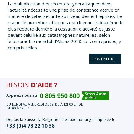
S
La multiplication des récentes cyberattaques dans
D
l’actualité nécessite une prise de conscience accrue en
’
matière de cybersécurité au niveau des entreprises. Le
U
risque lié aux cyber-attaques est devenu le deuxième le
S
A
plus redouté derrière la cessation d’activité et juste
G
devant celui lié aux catastrophes naturelles, selon
E
le baromètre mondial d’Allianz 2018. Les entreprises, y
compris celles …
CONTINUER
L
→
A
C
Y
B
BESOIN
D'AIDE ?
E
R
Appelez nous au
S
É
DU LUNDI AU VENDREDI DE 09H00 À 12H00 ET DE
C
14H00 À 18H00.
U
R
Depuis la Suisse, la Belgique et le Luxembourg, composez le
I
+33 (0)4 78 22 10 38
T