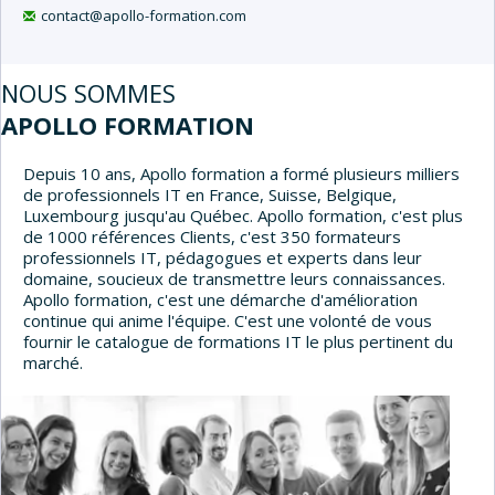
É
contact@apollo-formation.com
D
A
N
S
NOUS SOMMES
L
APOLLO FORMATION
E
S
E
Depuis 10 ans, Apollo formation a formé plusieurs milliers
N
de professionnels IT en France, Suisse, Belgique,
T
Luxembourg jusqu'au Québec. Apollo formation, c'est plus
R
de 1000 références Clients, c'est 350 formateurs
E
professionnels IT, pédagogues et experts dans leur
P
domaine, soucieux de transmettre leurs connaissances.
R
Apollo formation, c'est une démarche d'amélioration
I
continue qui anime l'équipe. C'est une volonté de vous
S
E
fournir le catalogue de formations IT le plus pertinent du
S
marché.