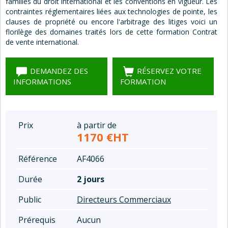
familles du droit international et les conventions en vigueur. Les
contraintes réglementaires liées aux technologies de pointe, les
clauses de propriété ou encore l'arbitrage des litiges voici un
florilège des domaines traités lors de cette formation Contrat
de vente international.
DEMANDEZ DES
RÉSERVEZ VOTRE
INFORMATIONS
FORMATION
Prix
à partir de
1170 €HT
Référence
AF4066
Durée
2 jours
Public
Directeurs Commerciaux
Prérequis
Aucun