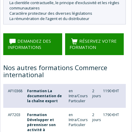
La clientèle contractuelle, le principe d’exclusivité et les règles
communautaires
Caractère protecteur des diverses législations
La rémunération de l’agent et du distributeur
DEMANDEZ DES
RÉSERVEZ VOTRE
INFORMATIONS
FORMATION
Nos autres formations Commerce
international
AF10368
Formation La
en
2
1190 €HT
documentation de
Intra/Cours
jours
la chaîne export
Particulier
AF7203
Formation
en
2
1790 €HT
Développer et
Intra/Cours
jours
pérenniser son
Particulier
activité à