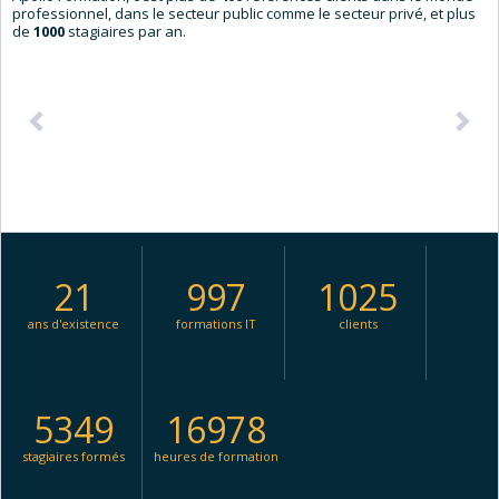
professionnel, dans le secteur public comme le secteur privé, et plus
de
1000
stagiaires par an.
Précédent
Sui
21
997
1025
ans d'existence
formations IT
clients
5349
16978
stagiaires formés
heures de formation