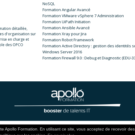
NoSQL
Formation Angular Avancé
Formation VMware vSphere 7 Administration
Formation UiPath Initiation
Formation Ansible Avancé
ation détaillée,
Formation Xray pour Jira
es d'organisation sur
rise en charge et
Formation Robot Framework
ible des OPCO
Formation Active Directory : gestion des identités s
Windows Server 2016
Formation Firewall 9.0 : Debug et Diagnostic (EDU-3
Site crée par l’agence
14bis.fr
te Apollo Formation. En utilisant ce site, vous acceptez de recevoir des