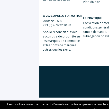
Plan du
site
© 2020, APOLLO FORMATION
EN PRATIQUE
0 805 950 800
Convention de form
+33 (0) 4 78 22 10 38
conditions général
simple demande. P
Apollo reconnait n' avoir
subrogation poss
aucun titre de propriété sur
les marques de commerce
et les noms de marques
autres que les siens.
Les cookies vous permettent d'améliorer votre expérience sur le si