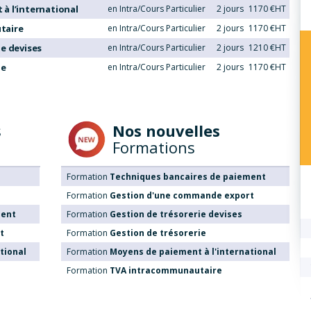
à l’international
en Intra/Cours Particulier
2 jours
1170 €HT
taire
en Intra/Cours Particulier
2 jours
1170 €HT
e devises
en Intra/Cours Particulier
2 jours
1210 €HT
ie
en Intra/Cours Particulier
2 jours
1170 €HT
s
Nos nouvelles
Formations
Formation
Techniques bancaires de paiement
Formation
Gestion d'une commande export
ment
Formation
Gestion de trésorerie devises
t
Formation
Gestion de trésorerie
tional
Formation
Moyens de paiement à l'international
Formation
TVA intracommunautaire