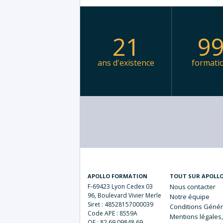
21
9
ans d'existence
formati
APOLLO FORMATION
TOUT SUR APOLL
F-69423 Lyon Cedex 03
Nous
contacter
96, Boulevard Vivier Merle
Notre
équipe
Siret : 48528157000039
Conditions Génér
Code APE : 8559A
Mentions
légales,
OF : 82 69 09848 69