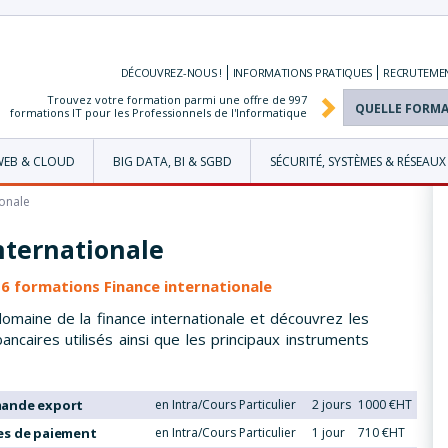
DÉCOUVREZ-NOUS !
INFORMATIONS
PRATIQUES
RECRUTEME
Trouvez votre formation parmi une offre de
997
formations IT pour les Professionnels de l'Informatique
WEB & CLOUD
BIG DATA, BI & SGBD
SÉCURITÉ, SYSTÈMES & RÉSEAUX
ionale
nternationale
 6 formations Finance internationale
omaine de la finance internationale et découvrez les
ncaires utilisés ainsi que les principaux instruments
mande export
en Intra/Cours Particulier
2 jours
1000 €HT
es de paiement
en Intra/Cours Particulier
1 jour
710 €HT