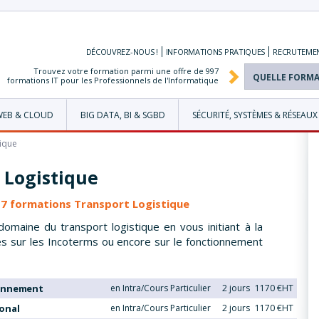
DÉCOUVREZ-NOUS !
INFORMATIONS
PRATIQUES
RECRUTEME
Trouvez votre formation parmi une offre de
997
formations IT pour les Professionnels de l'Informatique
WEB & CLOUD
BIG DATA, BI & SGBD
SÉCURITÉ, SYSTÈMES & RÉSEAUX
tique
 Logistique
s 7 formations Transport Logistique
omaine du transport logistique en vous initiant à la
s sur les Incoterms ou encore sur le fonctionnement
ionnement
en Intra/Cours Particulier
2 jours
1170 €HT
onal
en Intra/Cours Particulier
2 jours
1170 €HT