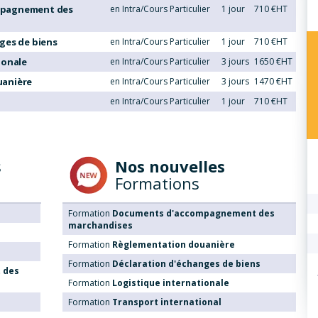
mpagnement des
en Intra/Cours Particulier
1 jour
710 €HT
ges de biens
en Intra/Cours Particulier
1 jour
710 €HT
ionale
en Intra/Cours Particulier
3 jours
1650 €HT
uanière
en Intra/Cours Particulier
3 jours
1470 €HT
en Intra/Cours Particulier
1 jour
710 €HT
s
Nos nouvelles
Formations
Formation
Documents d'accompagnement des
marchandises
Formation
Règlementation douanière
Formation
Déclaration d'échanges de biens
 des
Formation
Logistique internationale
Formation
Transport international