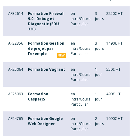
AF32614
Formation Firewall
en
3
2250€ HT
9.0 : Debug et
Intra/Cours
jours
Diagnostic (EDU-
Particulier
330)
AF32356
Formation Gestion
en
3
1490€ HT
de projet par
Intra/Cours
jours
l’exemple
Particulier
AF25064
Formation Vagrant
en
1
550€ HT
Intra/Cours
jour
Particulier
AF25093
Formation
en
1
490€ HT
CasperJS
Intra/Cours
jour
Particulier
AF24765
Formation Google
en
2
1090€ HT
Web Designer
Intra/Cours
jours
Particulier