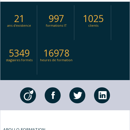
21
997
1025
ans d'existence
formations IT
clients
5349
16978
stagiaires formés
heures de formation
APOLLO FORMATION