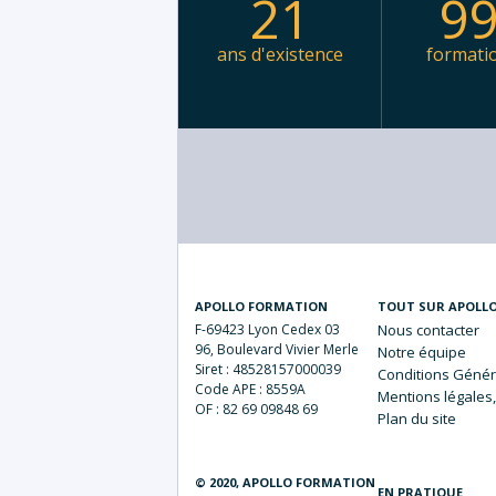
21
9
ans d'existence
formati
APOLLO FORMATION
TOUT SUR APOLL
F-69423 Lyon Cedex 03
Nous
contacter
96, Boulevard Vivier Merle
Notre
équipe
Siret : 48528157000039
Conditions Génér
Code APE : 8559A
Mentions
légales,
OF : 82 69 09848 69
Plan du
site
© 2020, APOLLO FORMATION
EN PRATIQUE