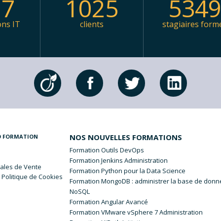
97
1025
534
ons IT
clients
stagiaires form
NOS NOUVELLES FORMATIONS
O FORMATION
Formation Outils DevOps
Formation Jenkins Administration
ales
de Vente
Formation Python pour la Data Science
 Politique de Cookies
Formation MongoDB : administrer la base de don
NoSQL
Formation Angular Avancé
Formation VMware vSphere 7 Administration